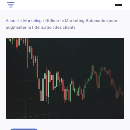
Accueil
›
Marketing
›
Utiliser le Marketing Automation pour
augmenter la fidélisation des clients